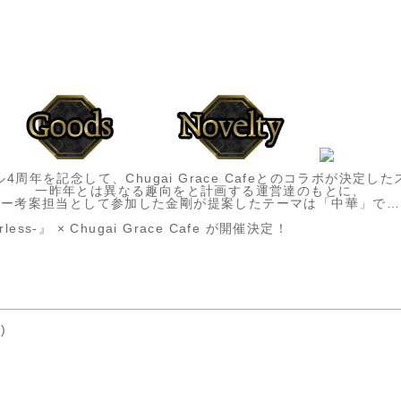
4周年を記念して、Chugai Grace Cafeとのコラボが決定し
一昨年とは異なる趣向をと計画する運営達のもとに、
ュー考案担当として参加した金剛が提案したテーマは「中華」で…
less-』 × Chugai Grace Cafe が開催決定！
)