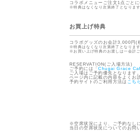
コラボメニューご注文1点ごとに
※特典はなくなり次第終了となりま
お買上げ特典
コラボグッズのお会計3,000円
※特典はなくなり次第終了となりま
※お買い上げ特典のお渡しは⼀会計
RESERVATION(ご入場方法)
ご予約には「
Chugai Grace
ご入場はご予約優先となります
ページ内に記載の内容をよくお
予約サイトのご利用方法は
こち
※空席状況により、ご予約なし
当日の空席状況についてのお問